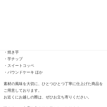
中央コンコース（南改札寄り）にて催事販売を行っており
ます。
■ 期間
2026年3月3日（火）〜3月11日（水）
■ 取扱商品
・芋けんぴ
・焼き芋
・芋チップ
・スイートコッペ
・パウンドケーキ ほか
素材の風味を大切に、ひとつひとつ丁寧に仕上げた商品を
ご用意しております。
お近くにお越しの際は、ぜひお立ち寄りください。