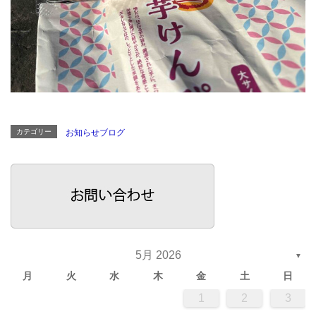
カテゴリー
お知らせブログ
5月 2026
▼
月
火
水
木
金
土
日
1
2
3