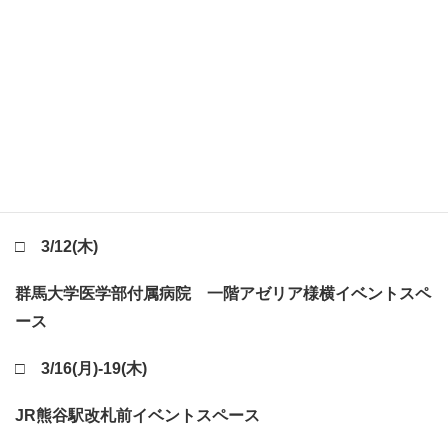
下記の通りご案内申し上げます。
□ 3/3(火)-3/11(水)
JR錦糸町改札内中央コンコース南改札寄り
□ 3/10(火)
高崎市役所 地下一階駐車場出入り口
□ 3/12(木)
群馬大学医学部付属病院 一階アゼリア様横イベントスペ
ース
□ 3/16(月)-19(木)
JR熊谷駅改札前イベントスペース