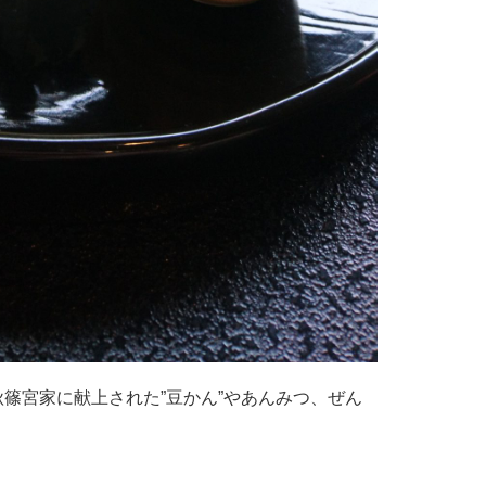
月秋篠宮家に献上された”豆かん”やあんみつ、ぜん