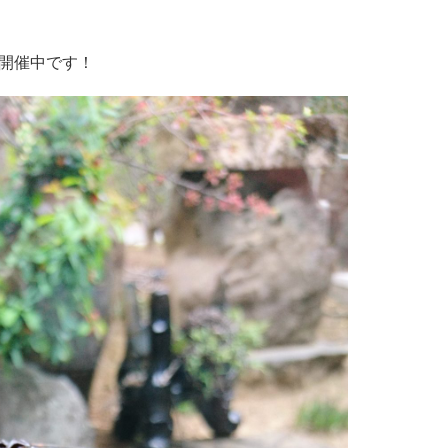
1
1
1
1
1
1
1
2
2
1
2
2
1
1
2
1
2
2
3
3
1
1
1
2
3
3
2
2
3
1
2
3
3
1
4
4
2
2
2
3
1
4
4
3
1
3
4
2
3
1
4
4
2
5
5
1
3
3
1
3
4
2
5
5
1
4
2
4
5
1
3
開催中です！
6
2
2
4
7
2
7
2
5
3
8
3
8
4
6
6
4
6
2
7
3
5
8
8
4
7
2
5
7
8
4
6
3
7
3
3
5
8
3
8
3
6
4
9
4
9
5
7
7
5
7
3
8
4
6
9
9
5
8
3
6
8
9
5
7
4
10
10
10
10
10
8
4
4
6
9
4
9
4
7
5
5
6
8
8
6
8
4
9
5
7
6
9
4
7
9
6
8
5
10
10
10
10
10
11
11
11
11
11
9
5
5
7
5
5
8
6
6
7
9
9
7
9
5
6
8
7
5
8
7
9
6
10
12
12
10
10
10
12
12
12
10
11
11
11
11
11
6
6
8
6
6
9
7
7
8
8
6
7
9
8
6
9
8
7
13
14
14
12
10
15
10
15
13
13
13
14
10
12
15
15
14
12
14
15
13
10
11
11
11
11
11
9
9
9
9
9
9
14
10
10
12
15
10
15
10
13
16
16
12
14
14
12
14
10
15
13
16
16
12
15
10
13
15
16
12
14
11
11
11
11
15
13
16
16
14
12
17
12
17
13
15
15
13
15
16
12
14
17
17
13
16
14
16
17
13
15
12
11
11
11
11
11
11
16
12
12
14
17
12
17
12
15
13
18
13
18
14
16
16
14
16
12
17
13
15
18
18
14
17
12
15
17
18
14
16
13
17
13
13
15
18
13
18
13
16
14
19
14
19
15
17
17
15
17
13
18
14
16
19
19
15
18
13
16
18
19
15
17
14
20
16
16
18
21
16
21
16
19
17
22
17
22
18
20
20
18
20
16
21
17
19
22
22
18
21
16
19
21
22
18
20
17
21
17
17
19
22
17
22
17
20
18
23
18
23
19
21
21
19
21
17
22
18
20
23
23
19
22
17
20
22
23
19
21
18
22
18
18
20
23
18
23
18
21
19
24
19
24
20
22
22
20
22
18
23
19
21
24
24
20
23
18
21
23
24
20
22
19
23
19
19
21
24
19
24
19
22
20
25
20
25
21
23
23
21
23
19
24
20
22
25
25
21
24
19
22
24
25
21
23
20
24
20
20
22
25
20
25
20
23
21
26
21
26
22
24
24
22
24
20
25
21
23
26
26
22
25
20
23
25
26
22
24
21
27
23
23
25
28
23
28
23
26
24
29
24
29
25
27
27
25
27
23
28
24
26
29
25
28
23
26
28
29
25
27
24
28
24
24
26
29
24
29
24
27
25
30
25
30
26
28
28
26
28
24
29
25
27
30
26
29
24
27
29
30
26
28
25
29
25
25
27
30
25
30
25
28
26
31
26
31
27
29
29
27
29
25
30
26
28
31
27
30
25
28
30
27
29
26
30
26
26
28
31
26
26
29
27
27
28
30
30
28
30
26
27
29
28
31
26
29
28
30
27
27
27
29
27
27
30
28
28
29
31
29
27
28
30
29
27
30
29
28
30
30
30
31
30
31
30
31
31